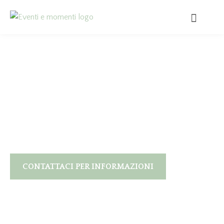
I matrimoni indimenticabili
non accadono mai per caso…
ma vengono pianificati
CONTATTACI PER INFORMAZIONI