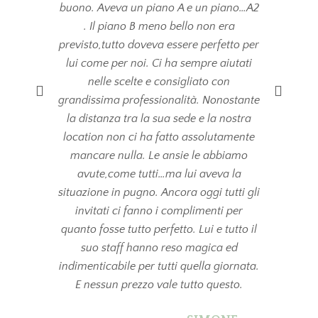
buono. Aveva un piano A e un piano…A2
pr
. Il piano B meno bello non era
cu
previsto,tutto doveva essere perfetto per
gio
lui come per noi. Ci ha sempre aiutati
m
nelle scelte e consigliato con
co
grandissima professionalità. Nonostante
natur
la distanza tra la sua sede e la nostra
mai d
location non ci ha fatto assolutamente
imp
mancare nulla. Le ansie le abbiamo
scegl
avute,come tutti…ma lui aveva la
perc
situazione in pugno. Ancora oggi tutti gli
gior
invitati ci fanno i complimenti per
quanto fosse tutto perfetto. Lui e tutto il
suo staff hanno reso magica ed
indimenticabile per tutti quella giornata.
E nessun prezzo vale tutto questo.